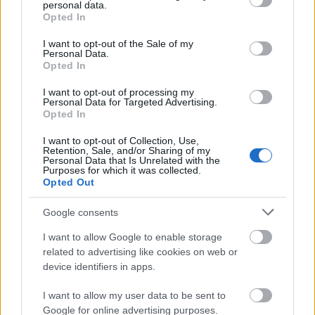
konzultációja a gyengélkedőn.
personal data.
grant or deny consent to Google and its third-party tags to
Opted In
Paul Guilfoyle (Carl) a semmi közepén: ki lehet
use your data for below specified purposes in below Google
az újságot olvasó rejtélyes szereplő a
consent section.
I want to opt-out of the Sale of my
Personal Data.
hóesésben, hogyan működik az átjáró?
Opted In
Kelpiai vészjelzés a Verubin csillagködből: még
mindig a Calypso történetszál bekövetkezését
I want to opt-out of processing my
Personal Data for Targeted Advertising.
tippelgetjük, az üzenet egyelőre nem visz
Opted In
közelebb a Short Treks epizódhoz.
Visszatérés a Terrán Birodalomba, Georgiou és
I want to opt-out of Collection, Use,
Retention, Sale, and/or Sharing of my
Burnham viszonya: vajon hogyan záródik a
Personal Data that Is Unrelated with the
régóta zajló huzavona?
Purposes for which it was collected.
Opted Out
0:47:04 | Összefoglalás, értékelés
Google consents
I want to allow Google to enable storage
related to advertising like cookies on web or
device identifiers in apps.
I want to allow my user data to be sent to
Google for online advertising purposes.