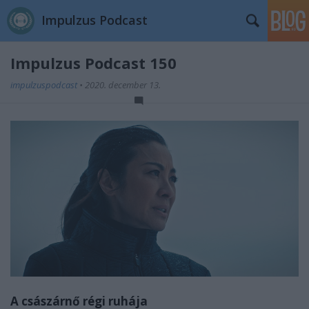
Impulzus Podcast
Impulzus Podcast 150
impulzuspodcast
•
2020. december 13.
A császárnő régi ruhája
//