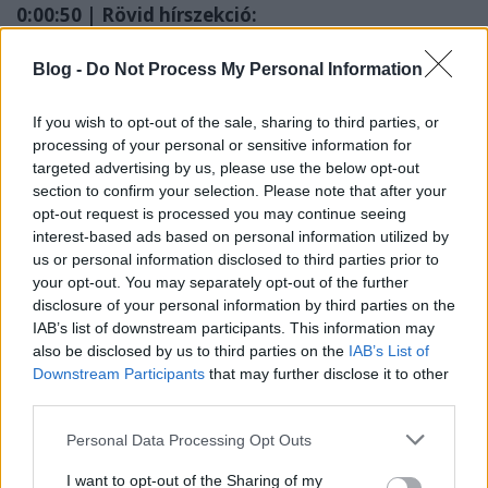
0:00:50 | Rövid hírszekció:
0:00:50 |
Mike McMahan: nagyon jól halad a
Blog -
Do Not Process My Personal Information
Lower Decks második évada
, Tendi és
Rutherford karaktere pedig sokkal inkább
If you wish to opt-out of the sale, sharing to third parties, or
előtérbe kerül majd. Rikerből is többet kapunk
processing of your personal or sensitive information for
(nem hal el a Titan-történetszál), de Picard
targeted advertising by us, please use the below opt-out
biztosan nem kap szerepet.
section to confirm your selection. Please note that after your
0:07:53 | Robert Picardo
technoblablát ad elő,
opt-out request is processed you may continue seeing
és Voyager főcímet dúdolgat elő egy erdőben
.
interest-based ads based on personal information utilized by
0:12:33 | Mark L. Smith, a Tarantino Star Trek
us or personal information disclosed to third parties prior to
your opt-out. You may separately opt-out of the further
projekt forgatókönyvírója szerint
sokat
disclosure of your personal information by third parties on the
alapoztak volna Kirk karakterére a filmben
, de
IAB’s list of downstream participants. This information may
vajon Chris Pine, vagy William Shatner volt a
also be disclosed by us to third parties on the
IAB’s List of
kiszemelt?
Downstream Participants
that may further disclose it to other
third parties.
0:18:00 | A kibeszélő tartalmából:
Please note that this website/app uses one or more Google
Personal Data Processing Opt Outs
Yor, az időkatona: a dimenzió- és időugrások
services and may gather and store information including but
egészségkárosító hatása, Dr. Culber és Kovich
not limited to your visit or usage behaviour. You may click to
I want to opt-out of the Sharing of my