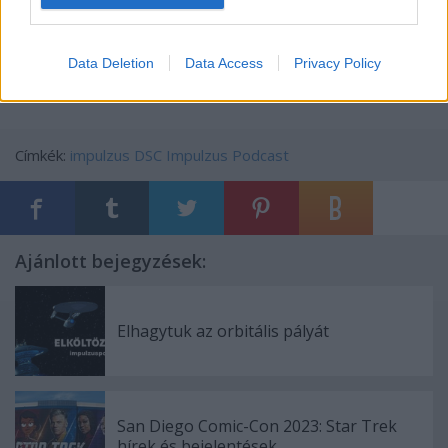
info@urszekerekflotta.hu
Data Deletion
Data Access
Privacy Policy
Címkék:
impulzus
DSC
Impulzus Podcast
Ajánlott bejegyzések:
Elhagytuk az orbitális pályát
San Diego Comic-Con 2023: Star Trek
hírek és bejelentések