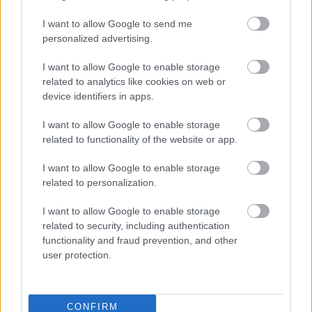
I want to allow Google to send me
personalized advertising.
műsorvezető-szerkesztő
I want to allow Google to enable storage
Farkas Csaba
related to analytics like cookies on web or
device identifiers in apps.
közreműködött
Menyhárt Attila és Faragó Dave
I want to allow Google to enable storage
related to functionality of the website or app.
adáshang
Endrődi Mike Attila (Láng Balázs)
I want to allow Google to enable storage
related to personalization.
produkciós vezető
Farkas Csaba
I want to allow Google to enable storage
related to security, including authentication
Készítette az Űrszekerek Közösségi Flotta és az
functionality and fraud prevention, and other
Impulzus Produkció.
user protection.
© 2020 Űrszekerek Közösségi Flotta
http://impulzus.urszekerekflotta.hu
fb.com/impulzus.urszekerekflotta.hu
CONFIRM