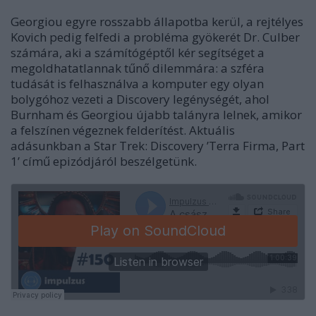
Georgiou egyre rosszabb állapotba kerül, a rejtélyes
Kovich pedig felfedi a probléma gyökerét Dr. Culber
számára, aki a számítógéptől kér segítséget a
megoldhatatlannak tűnő dilemmára: a szféra
tudását is felhasználva a komputer egy olyan
bolygóhoz vezeti a Discovery legénységét, ahol
Burnham és Georgiou újabb talányra lelnek, amikor
a felszínen végeznek felderítést. Aktuális
adásunkban a Star Trek: Discovery ’Terra Firma, Part
1’ című epizódjáról beszélgetünk.