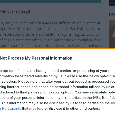
TNG 2x14) | Gergő
//
Le
ap, melynek értelmében a Aries kapitányi székét vehetné át,
ja, Kyle Riker tart számára eligazítást. Bár Kyle szeretne
el édesapjára, amiért az fiatalon magára hagyta, viszályuk
á fajul a tornateremben. Míg a parancsnok a múltjával és a
gorvábban és zárkózottabban kezd viselkedni, melynek
lója áll. Aktuális adásunk témája ’Az Ikarosz-tényező’ című
élgetünk.
Not Process My Personal Information
to opt-out of the sale, sharing to third parties, or processing of your per
formation for targeted advertising by us, please use the below opt-out s
r selection. Please note that after your opt-out request is processed y
eing interest-based ads based on personal information utilized by us or
disclosed to third parties prior to your opt-out. You may separately opt-
losure of your personal information by third parties on the IAB’s list of
. This information may also be disclosed by us to third parties on the
IA
Participants
that may further disclose it to other third parties.