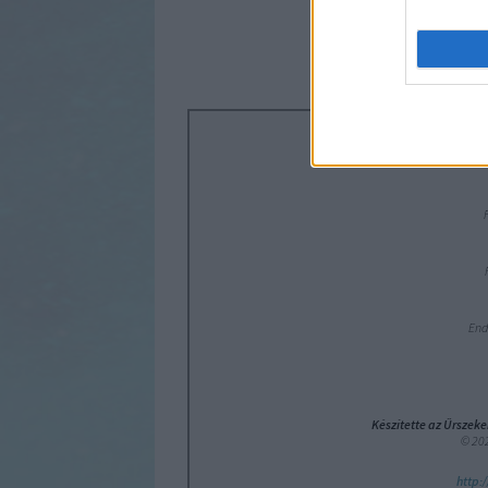
End
Készítette az Űrszeke
© 202
http: