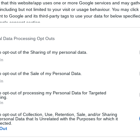
 that this website/app uses one or more Google services and may gath
including but not limited to your visit or usage behaviour. You may click 
 to Google and its third-party tags to use your data for below specifi
ogle consent section.
Im
l Data Processing Opt Outs
Pa
o opt-out of the Sharing of my personal data.
In
o opt-out of the Sale of my Personal Data.
In
to opt-out of processing my Personal Data for Targeted
ing.
In
o opt-out of Collection, Use, Retention, Sale, and/or Sharing
ersonal Data that Is Unrelated with the Purposes for which it
lected.
 Strange New Worlds sorozathoz.
Out