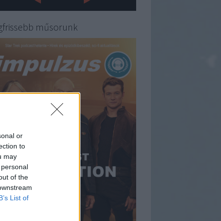
gfrissebb műsorunk
sonal or
ection to
ou may
 personal
out of the
 downstream
B’s List of