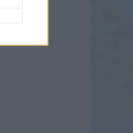
egyzések
,
kommentek
m
egyzések
,
kommentek