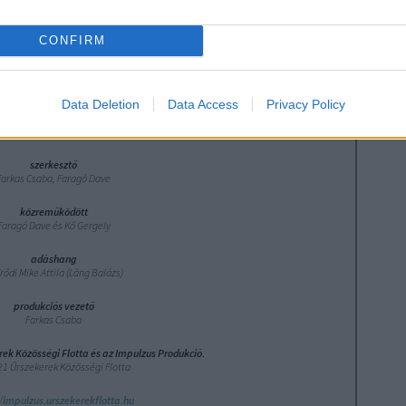
bej
Ato
CONFIRM
bej
Data Deletion
Data Access
Privacy Policy
műsorvezető
Farkas Csaba
szerkesztő
Farkas Csaba, Faragó Dave
közreműködött
Faragó Dave és Kő Gergely
adáshang
rődi Mike Attila (Láng Balázs)
produkciós vezető
Farkas Csaba
rek Közösségi Flotta és az Impulzus Produkció.
1 Űrszekerek Közösségi Flotta
//impulzus.urszekerekflotta.hu