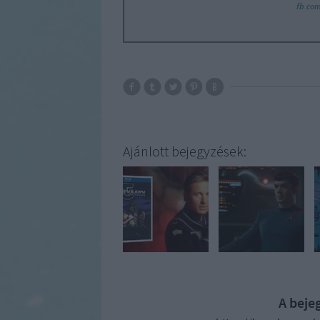
fb.com
Ajánlott bejegyzések:
A beje