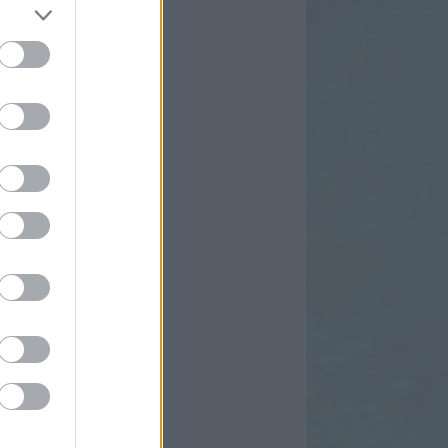
edek
2.0