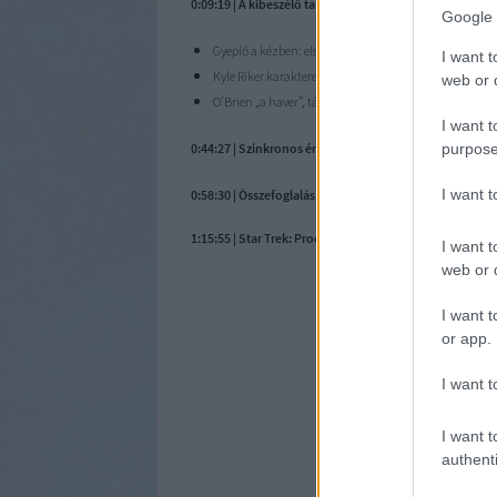
0:09:19 | A kibeszélő tartalmából:
Google 
Gyeplő a kézben: elsőtisztnek lenni a zászlóshajón, v
I want t
Kyle Riker karaktere, összecsapás az edzőteremben, va
web or d
O’Brien „a haver”, társalgási központ a gépházban.
I want t
purpose
0:44:27 | Szinkronos érdekességek
I want 
0:58:30 | Összefoglalás, értékelés
1:15:55 | Star Trek: Prodigy – első félévad
I want t
web or d
I want t
or app.
I want t
I want t
authenti