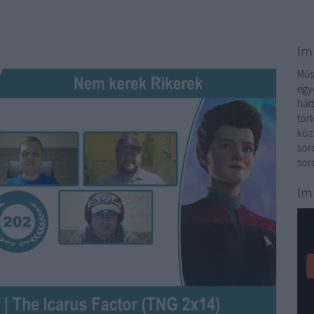
Im
Műso
egy
hát
tör
köz
sor
sor
Im