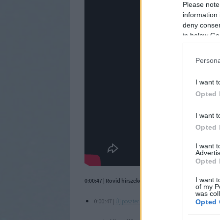
Please note
information 
deny consent
in below Go
Persona
I want t
Opted 
I want t
Opted 
I want 
Advertis
Opted 
I want t
0:00:47 | Rövid hírszekció:
of my P
was col
0:00:47 |
Új poszter érkezett
a májusban bemutatkozó
Opted 