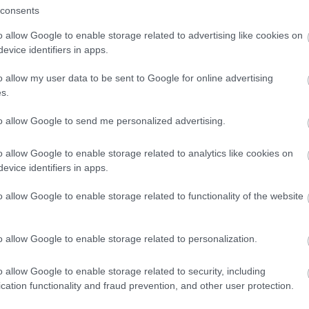
consents
agy kapitánynak egy kisebb presztízsű csillaghajón? Riker döntése az epizód végén.
o allow Google to enable storage related to advertising like cookies on
lamint Worf felavatási szertartása a holofedélzeten.
evice identifiers in apps.
o allow my user data to be sent to Google for online advertising
s.
to allow Google to send me personalized advertising.
o allow Google to enable storage related to analytics like cookies on
evice identifiers in apps.
o allow Google to enable storage related to functionality of the website
o allow Google to enable storage related to personalization.
o allow Google to enable storage related to security, including
Fe
cation functionality and fraud prevention, and other user protection.
RSS 