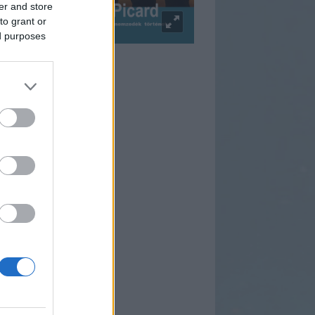
er and store
to grant or
ed purposes
pulzus Facebook
rtnereink