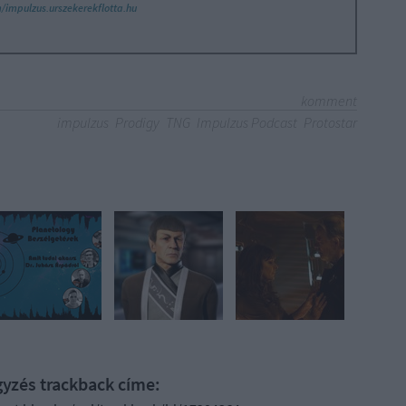
/impulzus.urszekerekflotta.hu
komment
impulzus
Prodigy
TNG
Impulzus Podcast
Protostar
gyzés trackback címe: