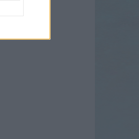
egyzések
,
kommentek
m
egyzések
,
kommentek