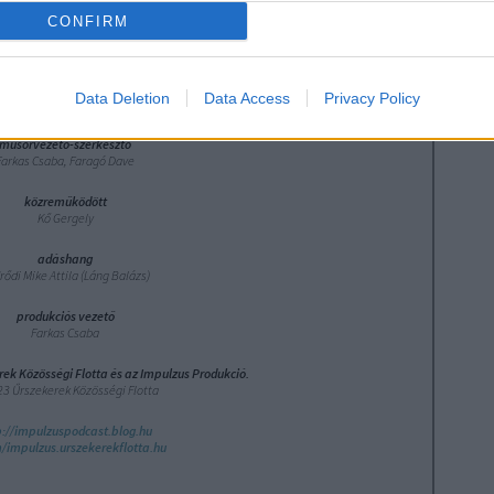
bej
CONFIRM
Ato
bej
Data Deletion
Data Access
Privacy Policy
műsorvezető-szerkesztő
Farkas Csaba, Faragó Dave
közreműködött
Kő Gergely
adáshang
rődi Mike Attila (Láng Balázs)
produkciós vezető
Farkas Csaba
rek Közösségi Flotta és az Impulzus Produkció.
3 Űrszekerek Közösségi Flotta
p://impulzuspodcast.blog.hu
/impulzus.urszekerekflotta.hu