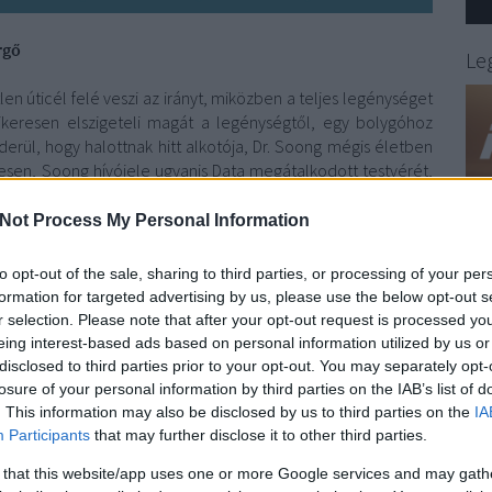
ergő
//
Le
tlen úticél felé veszi az irányt, miközben a teljes legénységet
 sikeresen elszigeteli magát a legénységtől, egy bolygóhoz
derül, hogy halottnak hitt alkotója, Dr. Soong mégis életben
esen, Soong hívójele ugyanis Data megátalkodott testvérét,
en a mozgásképtelenné vált Enterprise egy egészségügyi
on. Aktuális adásunk témája a ‘Fivérek’ című epizód, melyről
Not Process My Personal Information
to opt-out of the sale, sharing to third parties, or processing of your per
formation for targeted advertising by us, please use the below opt-out s
r selection. Please note that after your opt-out request is processed y
eing interest-based ads based on personal information utilized by us or
disclosed to third parties prior to your opt-out. You may separately opt-
losure of your personal information by third parties on the IAB’s list of
. This information may also be disclosed by us to third parties on the
IA
Participants
that may further disclose it to other third parties.
 that this website/app uses one or more Google services and may gath