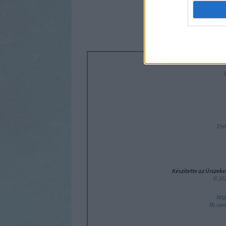
End
Készítette az Űrszeke
© 202
htt
fb.com