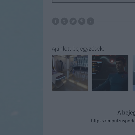
Ajánlott bejegyzések:
A beje
https://impulzuspodc