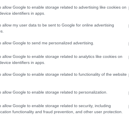
icard 3. évadához.
o allow Google to enable storage related to advertising like cookies on
evice identifiers in apps.
o allow my user data to be sent to Google for online advertising
akkor mennyire legyenek “élethűek”? Miért alkot az ember emberszerű gépeket?
s.
gok a különböző Star Trek sorozatokban.
 későbbi epizódokban és mozifilmekben.
to allow Google to send me personalized advertising.
o allow Google to enable storage related to analytics like cookies on
evice identifiers in apps.
o allow Google to enable storage related to functionality of the website
o allow Google to enable storage related to personalization.
o allow Google to enable storage related to security, including
cation functionality and fraud prevention, and other user protection.
Fe
RSS 