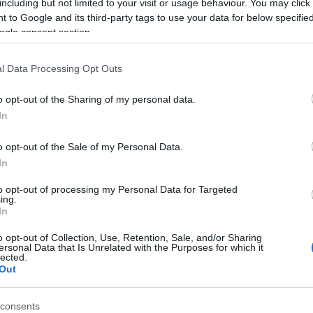
including but not limited to your visit or usage behaviour. You may click 
 to Google and its third-party tags to use your data for below specifi
ogle consent section.
Im
l Data Processing Opt Outs
o opt-out of the Sharing of my personal data.
In
Pa
o opt-out of the Sale of my Personal Data.
In
to opt-out of processing my Personal Data for Targeted
ing.
In
o opt-out of Collection, Use, Retention, Sale, and/or Sharing
ersonal Data that Is Unrelated with the Purposes for which it
lected.
Out
életlenül fültanújává válik” számos beszélgetésnek, majd rámutat a logika
consents