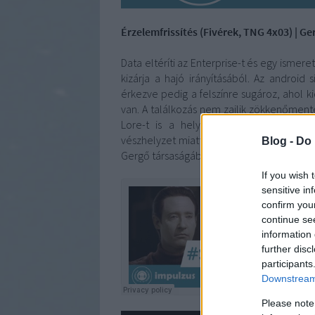
Érzelemfrissítés (Fivérek, TNG 4x03) | G
Data eltéríti az Enterprise-t és egy ismere
kizárja a hajó irányításából. Az android
érkezve pedig a felszínre sugároz, ahol ki
van. A találkozás nem zajlik zökkenőment
Lore-t is a helyszínre csalja, miközb
vészhelyzet miatt sürgősen el kéne indulj
Blog -
Do 
Gergő társaságában beszélgetünk.
If you wish 
sensitive in
confirm you
continue se
information 
further disc
participants
Downstream 
Please note