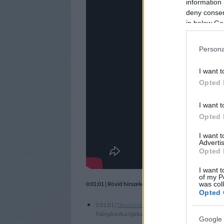
information 
deny consent
in below Go
Persona
I want t
Opted 
I want t
Opted 
I want 
Advertis
Opted 
I want t
of my P
was col
0:01:01 | Rövid hírszekció:
Opted 
0:01:01 |
Oktatóvideók a TAS stílusában
: Mr. Spock “v
hiányára és a tipikus érvelési hibákra.
Google 