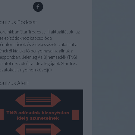
pulzus Podcast
rainkban Star Trek és sci-fi aktualitások, az
es epizódokhoz kapcsolódó
térinformációk és érdekességek, valamint a
ténetről kialakuló benyomásaink állnak a
éppontban. Jelenleg Az új nemzedék (TNG)
ozatot nézzük újra, de a legújabb Star Trek
ozatokat is nyomon követjük.
pulzus Alert