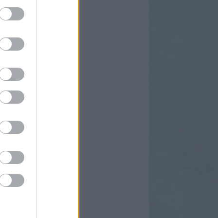
edek
2.0