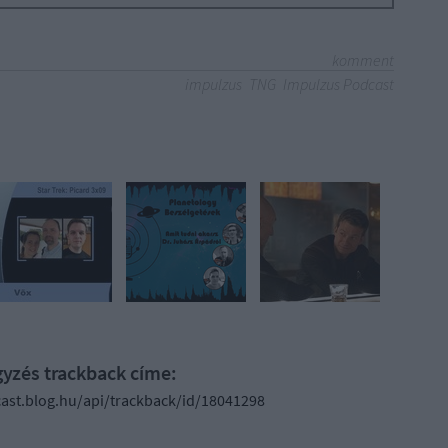
komment
impulzus
TNG
Impulzus Podcast
gyzés trackback címe:
ast.blog.hu/api/trackback/id/18041298