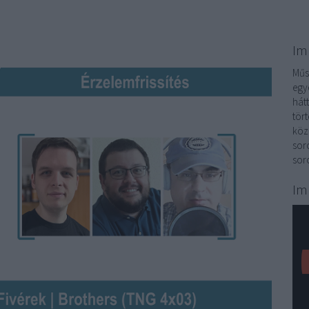
Im
Műso
egy
hát
tör
köz
sor
sor
Im