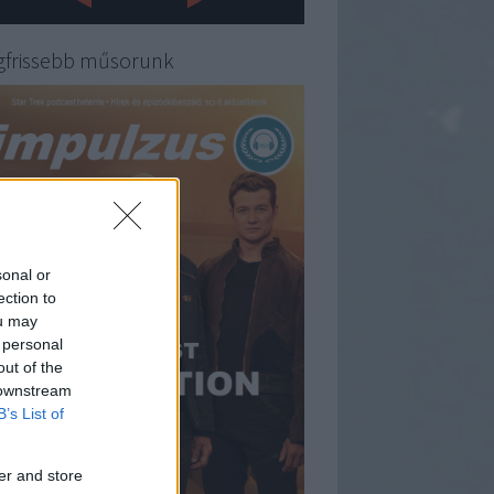
gfrissebb műsorunk
sonal or
ection to
ou may
 personal
out of the
 downstream
B’s List of
er and store