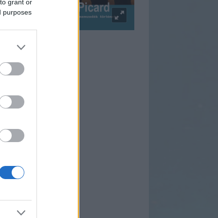
to grant or
ed purposes
pulzus Facebook
rtnereink