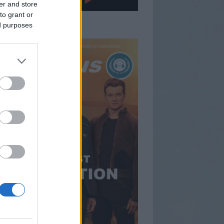
er and store
to grant or
gfrissebb műsorunk
ed purposes