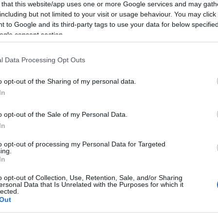
 that this website/app uses one or more Google services and may gath
including but not limited to your visit or usage behaviour. You may click 
Le
 to Google and its third-party tags to use your data for below specifi
ogle consent section.
y Coto, aki kreatív munkájának köszönhetően nem csak a Star
töltve
, a
24: Élj egy új napért!
, a
Dexter
, valamint az
American
l Data Processing Opt Outs
t vésődött be, az Enterprise követői pedig azóta is tudják,
elejthetetlen pillanatokkal tette emlékezetessé a negyedik
o opt-out of the Sharing of my personal data.
em után a hasnyálmirigyrák vitte el.
In
 után érkezett a Star Trek világába, amikor az
Enterprise
o opt-out of the Sale of my Personal Data.
 az élet
(Similitude, 3x10) című epizódot jegyezte íróként, a
In
ozat showrunnere. Coto nem csupán szerializáltabb
 hozta a produkciót a közkedvelt Star Trek témákhoz, így
to opt-out of processing my Personal Data for Targeted
ing.
g az előzményét a kánonban. Bár az
Enterprise
a negyedik
In
ngók között széleskörű elismerés övezi, az el nem készült
elhette volna a franchise-t, ha Coto újabb szezonokra is
o opt-out of Collection, Use, Retention, Sale, and/or Sharing
ersonal Data that Is Unrelated with the Purposes for which it
lected.
Out