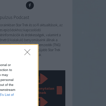
pulzus Podcast
rainkban Star Trek és sci-fi aktualitások, az
es epizódokhoz kapcsolódó
térinformációk és érdekességek, valamint a
ténetről kialakuló benyomásaink állnak a
éppontban. Jelenleg Az új nemzedék (TNG)
ozatot nézzük újra, de a legújabb Star Trek
ozatokat is nyomon követjük.
pulzus Alert
sonal or
ection to
ou may
 personal
out of the
 downstream
B’s List of