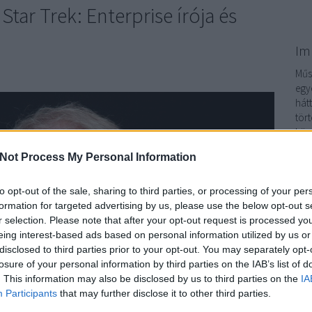
tar Trek: Enterprise írója és
Im
Műso
egy
hát
tör
köz
sor
Not Process My Personal Information
sor
Im
to opt-out of the sale, sharing to third parties, or processing of your per
formation for targeted advertising by us, please use the below opt-out s
r selection. Please note that after your opt-out request is processed y
eing interest-based ads based on personal information utilized by us or
disclosed to third parties prior to your opt-out. You may separately opt-
losure of your personal information by third parties on the IAB’s list of
. This information may also be disclosed by us to third parties on the
IA
Participants
that may further disclose it to other third parties.