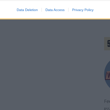
Kommentek:
ében felhasználói tartalomnak minősülnek, értük a
szolgáltatás technikai
t nem ellenőrzi. Kifogás esetén forduljon a blog szerkesztőjéhez. Részletek a
Data Deletion
Data Access
Privacy Policy
telekben
és az
adatvédelmi tájékoztatóban
.
Fe
RSS 