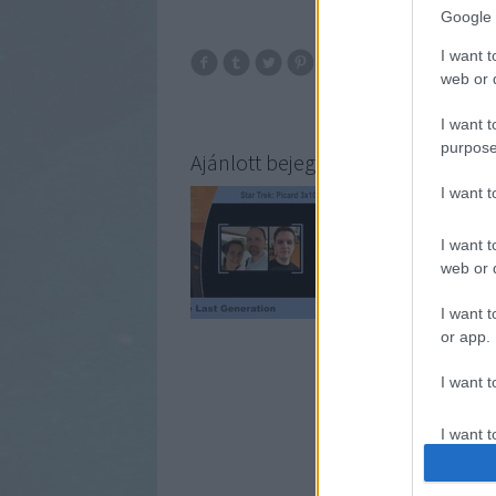
Google 
I want t
web or d
I want t
purpose
Ajánlott bejegyzések:
I want 
I want t
web or d
I want t
or app.
I want t
A beje
https://impulzuspodc
I want t
authenti