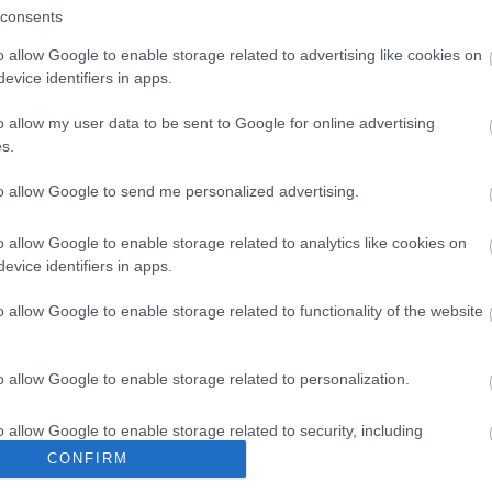
consents
komment
o allow Google to enable storage related to advertising like cookies on
Enterprise
Star Trek: Enterprise
Many Coto
evice identifiers in apps.
Im
o allow my user data to be sent to Google for online advertising
s.
Pa
to allow Google to send me personalized advertising.
o allow Google to enable storage related to analytics like cookies on
evice identifiers in apps.
o allow Google to enable storage related to functionality of the website
o allow Google to enable storage related to personalization.
gyzés trackback címe:
ast.blog.hu/api/trackback/id/18164546
o allow Google to enable storage related to security, including
cation functionality and fraud prevention, and other user protection.
CONFIRM