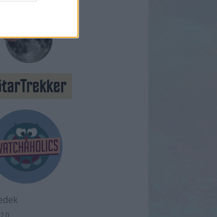
edek
2.0