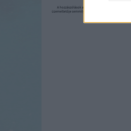
A hozzászólások a
vonatkozó jogszabályok
értelm
üzemeltetője semmilyen felelősséget nem vállal, azoka
Felhasználási felté