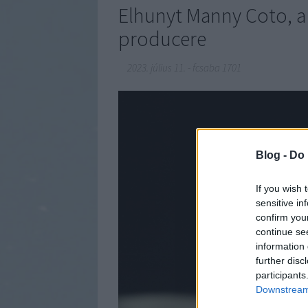
Elhunyt Manny Coto, a S
producere
2023. július 11.
-
fcsaba 1701
Blog -
Do 
If you wish 
sensitive in
confirm you
continue se
information 
further disc
participants
Downstream 