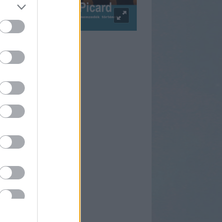
pulzus Facebook
rtnereink