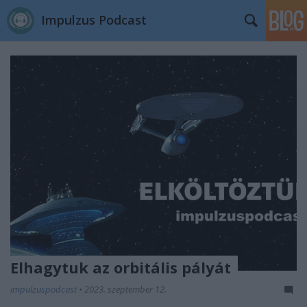
Impulzus Podcast
Elhagytuk az orbitális pályát
impulzuspodcast
•
2023. szeptember 12.