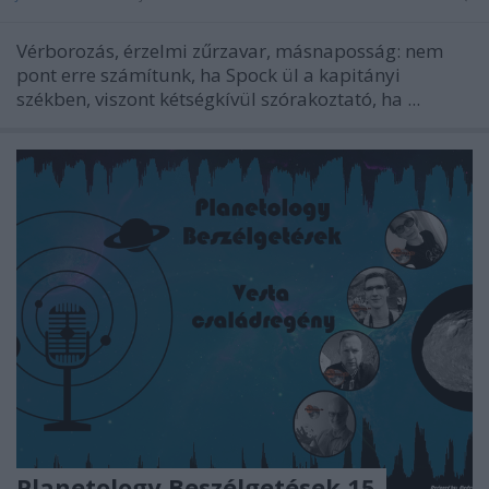
Vérborozás, érzelmi zűrzavar, másnaposság: nem
pont erre számítunk, ha Spock ül a kapitányi
székben, viszont kétségkívül szórakoztató, ha ...
Planetology Beszélgetések 15