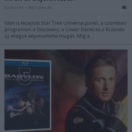
fcsaba 1701
•
2023. július 23.
Idén is lezajlott Star Trek Universe panel, a szombati
programon a Discovery, a Lower Decks és a Különös
új világok képviseltette magát. Míg a ...