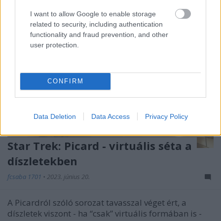
I want to allow Google to enable storage
related to security, including authentication
functionality and fraud prevention, and other
user protection.
CONFIRM
Data Deletion
Data Access
Privacy Policy
Star Trek: Picard - virtuális séta a
díszletekben
fcsaba 1701
•
2023. június 20.
A Picardról szóló sorozat tavasszal véget ért, a
díszletek viszont - ha “csak” virtuális formában is -