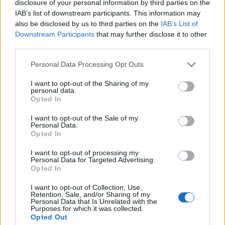
disclosure of your personal information by third parties on the
IAB’s list of downstream participants. This information may
also be disclosed by us to third parties on the
IAB’s List of
Downstream Participants
that may further disclose it to other
third parties.
Please note that this website/app uses one or more Google
Personal Data Processing Opt Outs
services and may gather and store information including but
Elhunyt Manny Coto, a Star Trek:
not limited to your visit or usage behaviour. You may click to
I want to opt-out of the Sharing of my
personal data.
Enterprise írója és producere
grant or deny consent to Google and its third-party tags to
Opted In
use your data for below specified purposes in below Google
fcsaba 1701
•
2023. július 11.
consent section.
I want to opt-out of the Sale of my
Personal Data.
Opted In
Július 9-én, 62 éves korában elhunyt Manny Coto, aki
kreatív munkájának köszönhetően nem csak a Star
I want to opt-out of processing my
Trek rajongók számára, de a
Personal Data for Targeted Advertising.
24
, a
...
Opted In
I want to opt-out of Collection, Use,
Retention, Sale, and/or Sharing of my
Personal Data that Is Unrelated with the
Purposes for which it was collected.
Opted Out