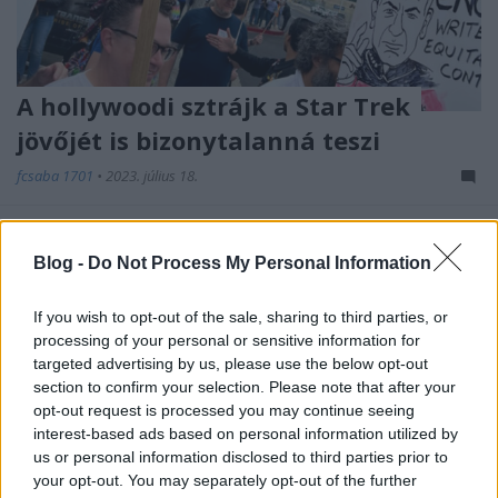
A hollywoodi sztrájk a Star Trek
jövőjét is bizonytalanná teszi
fcsaba 1701
•
2023. július 18.
Miután a stúdiókkal és streamingszolgáltatókkal
történő megegyezés meghiúsult, az amerikai
Blog -
Do Not Process My Personal Information
forgatókönyvírók szakszervezete (WGA) idén ...
If you wish to opt-out of the sale, sharing to third parties, or
processing of your personal or sensitive information for
targeted advertising by us, please use the below opt-out
section to confirm your selection. Please note that after your
opt-out request is processed you may continue seeing
interest-based ads based on personal information utilized by
us or personal information disclosed to third parties prior to
your opt-out. You may separately opt-out of the further