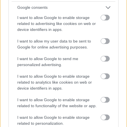
Google consents
I want to allow Google to enable storage
related to advertising like cookies on web or
device identifiers in apps.
I want to allow my user data to be sent to
Google for online advertising purposes.
I want to allow Google to send me
A második évaddal véget ér a Star
personalized advertising.
Trek: Prodigy
I want to allow Google to enable storage
related to analytics like cookies on web or
fcsaba 1701
•
2023. június 23.
device identifiers in apps.
Szomorú hírt szállított ma a
The Hollywood Reporter
I want to allow Google to enable storage
,
ugyanis több sorozat mellett a Star Trek: Prodigy-t
related to functionality of the website or app.
is elkaszálta a Paramount+. Sajnos a ...
I want to allow Google to enable storage
related to personalization.