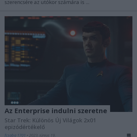
szerencsére az utókor számára is ...
Az Enterprise indulni szeretne
Star Trek: Különös Új Világok 2x01
epizódértékelő
fcsaba 1701
•
2023. június 19.