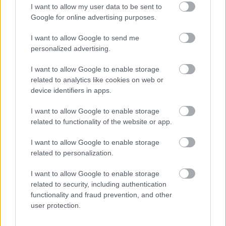
I want to allow my user data to be sent to
Google for online advertising purposes.
I want to allow Google to send me
personalized advertising.
Impulzus Podcast - Picard 308
I want to allow Google to enable storage
impulzuspodcast
•
2023. április 23.
related to analytics like cookies on web or
device identifiers in apps.
Picard 3x08 - Surrender | Ysu & NocadLee // Miután
I want to allow Google to enable storage
Vadic eljutott a hídra, saját kezébe veszi a Titan
related to functionality of the website or app.
irányítását, hamarosan pedig a túszok életét kezdi
fenyegetni, hogy Jack minél előbb feladja magát.
I want to allow Google to enable storage
Picard és La Forge kétségbeesett kísérletet tesznek
related to personalization.
Data visszaállítására, akinek szembe…
I want to allow Google to enable storage
related to security, including authentication
functionality and fraud prevention, and other
user protection.