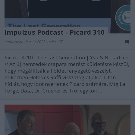
Impulzus Podcast - Picard 310
impulzuspodcast
•
2023. május 07.
Picard 3x10 - The Last Generation | Ysu & NocadLee
// Az új nemzedék csapata merész küldetésre készül,
hogy megállítsák a Földet fenyegető veszélyt,
miközben Hetes és Raffi visszafoglalják a Titan
hídját, hogy időt nyerjenek Picard számára. Míg La
Forge, Data, Dr. Crusher és Troi egykori…