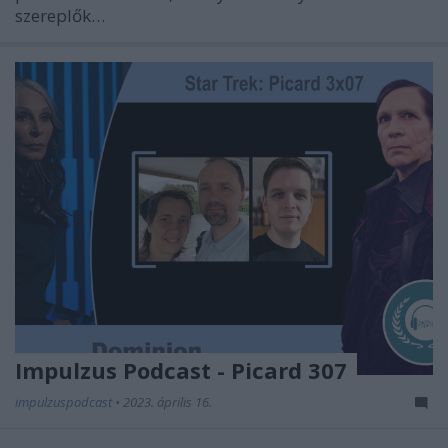
szereplők…
Impulzus Podcast - Picard 307
impulzuspodcast
•
2023. április 16.