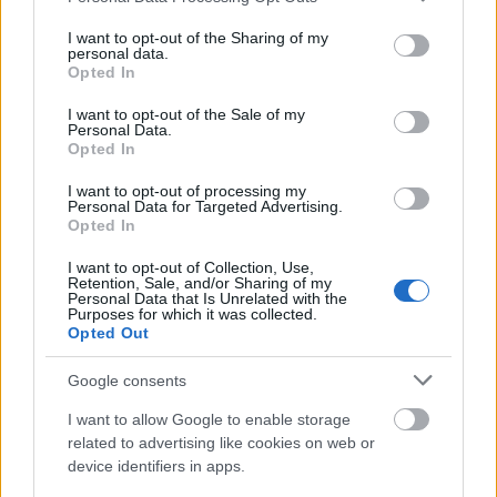
services and may gather and store information including but
Star Trek: Picard 3x09 epizódértékelő
not limited to your visit or usage behaviour. You may click to
I want to opt-out of the Sharing of my
Dave | impulzus
•
2023. április 29.
personal data.
grant or deny consent to Google and its third-party tags to
Opted In
use your data for below specified purposes in below Google
consent section.
Terry Matalas showrunner ült a Star Trek: Picard
I want to opt-out of the Sale of my
Personal Data.
sorozatzáró duplaepizódjának rendezői székébe,
Opted In
szélesre tárva az ajtót az évad legnagyobb
revelációja, egy agyzsibbasztó retcon, és a sorozat
I want to opt-out of processing my
legfényesebb nosztalgia-tűzijátéka előtt. Az
Personal Data for Targeted Advertising.
Opted In
epizódértékelő spoilereket tartalmaz.
I want to opt-out of Collection, Use,
Retention, Sale, and/or Sharing of my
Personal Data that Is Unrelated with the
Purposes for which it was collected.
Opted Out
Google consents
I want to allow Google to enable storage
related to advertising like cookies on web or
device identifiers in apps.