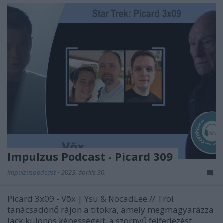
Impulzus Podcast - Picard 309
impulzuspodcast
•
2023. április 30.
Picard 3x09 - Võx | Ysu & NocadLee // Troi
tanácsadónő rájön a titokra, amely megmagyarázza
Jack különös képességeit, a szörnyű felfedezést