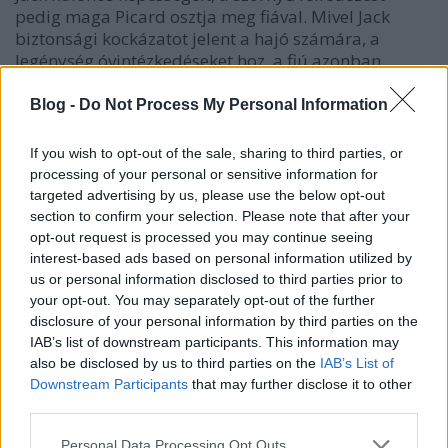
pedig maga Picard osztja meg fiával. Mivel Jack
biztonsági kockázatot jelent a hajó számára, a
legénység óvintézkedéseket hoz, a fiú azonban
megszökik a…
Blog -
Do Not Process My Personal Information
If you wish to opt-out of the sale, sharing to third parties, or
processing of your personal or sensitive information for
targeted advertising by us, please use the below opt-out
section to confirm your selection. Please note that after your
opt-out request is processed you may continue seeing
interest-based ads based on personal information utilized by
us or personal information disclosed to third parties prior to
your opt-out. You may separately opt-out of the further
disclosure of your personal information by third parties on the
IAB’s list of downstream participants. This information may
also be disclosed by us to third parties on the
IAB’s List of
Downstream Participants
that may further disclose it to other
third parties.
Uniszónó
Please note that this website/app uses one or more Google
Personal Data Processing Opt Outs