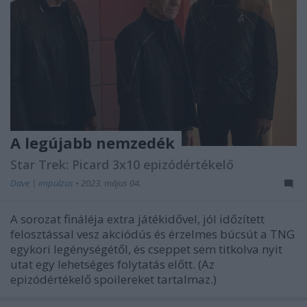
A legújabb nemzedék
Star Trek: Picard 3x10 epizódértékelő
Dave | impulzus
•
2023. május 04.
A sorozat fináléja extra játékidővel, jól időzített
felosztással vesz akciódús és érzelmes búcsút a TNG
egykori legénységétől, és cseppet sem titkolva nyit
utat egy lehetséges folytatás előtt. (Az
epizódértékelő spoilereket tartalmaz.)