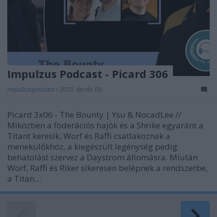
Impulzus Podcast - Picard 306
impulzuspodcast
•
2023. április 09.
Picard 3x06 - The Bounty | Ysu & NocadLee //
Miközben a föderációs hajók és a Shrike egyaránt a
Titant keresik, Worf és Raffi csatlakoznak a
menekülőkhöz, a kiegészült legénység pedig
behatolást szervez a Daystrom állomásra. Miután
Worf, Raffi és Riker sikeresen belépnek a rendszerbe,
a Titan…