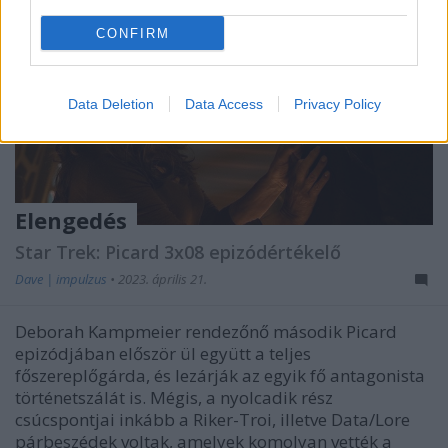
CONFIRM
Data Deletion
Data Access
Privacy Policy
Elengedés
Star Trek: Picard 3x08 epizódértékelő
Dave | impulzus
•
2023. április 21.
Deborah Kampmeier rendezőnő második Picard
epizódjában először ül együtt a teljes
főszereplőgárda, és lezárják az egyik fő antagonista
történetszálát is. Mégis, a nyolcadik rész
csúcspontjai inkább a Riker-Troi, illetve Data/Lore
párbeszédek voltak, amelyek komolyan vették a