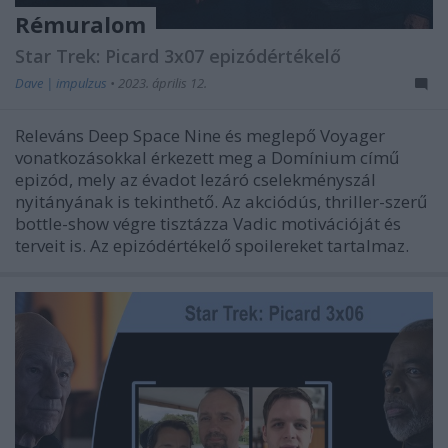
Rémuralom
Star Trek: Picard 3x07 epizódértékelő
Dave | impulzus
•
2023. április 12.
Releváns Deep Space Nine és meglepő Voyager
vonatkozásokkal érkezett meg a Domínium című
epizód, mely az évadot lezáró cselekményszál
nyitányának is tekinthető. Az akciódús, thriller-szerű
bottle-show végre tisztázza Vadic motivációját és
terveit is. Az epizódértékelő spoilereket tartalmaz.