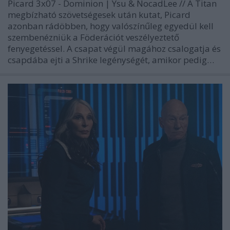
Picard 3x07 - Dominion | Ysu & NocadLee // A Titan
megbízható szövetségesek után kutat, Picard
azonban rádöbben, hogy valószínűleg egyedül kell
szembenézniük a Föderációt veszélyeztető
fenyegetéssel. A csapat végül magához csalogatja és
csapdába ejti a Shrike legénységét, amikor pedig…